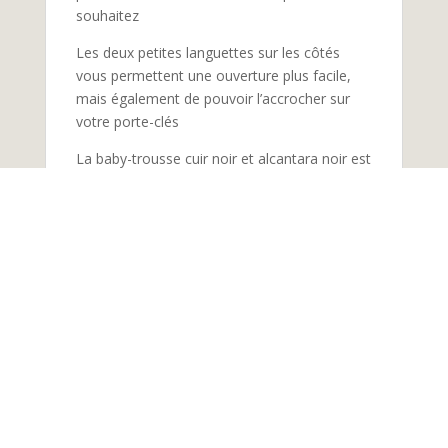
souhaitez
Les deux petites languettes sur les côtés
vous permettent une ouverture plus facile,
mais également de pouvoir l’accrocher sur
votre porte-clés
La baby-trousse cuir noir et alcantara noir est
en bi-matière, cuir et tissu, ce qui lui donne
un aspect élégant et résistant. Elle est
parfaite pour garder vos petits objets bien
organisés et à portée de main. Sa taille
compacte la rend également facile à
transporter dans votre sac à main ou votre
poche. Elle sera votre alliée au quotidien pour
ne jamais perdre vos petits trésors !
Réalisé à la main dans mon atelier boutique à
Castres.