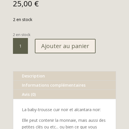
25,00
€
2 en stock
2 en stock
quantité
Ajouter au panier
de
Baby-
trousse
cuir
noir
Description
alcantara
Informations complémentaires
noir
Avis (0)
La baby-trousse cuir noir et alcantara noir:
Elle peut contenir la monnaie, mais aussi des
petites clés ou etc... ou bien ce que vous