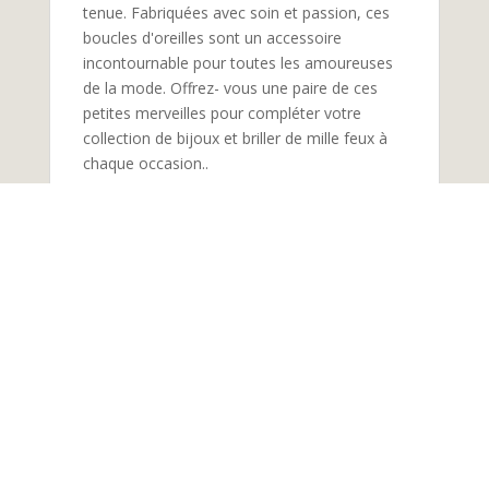
tenue. Fabriquées avec soin et passion, ces
boucles d'oreilles sont un accessoire
incontournable pour toutes les amoureuses
de la mode. Offrez- vous une paire de ces
petites merveilles pour compléter votre
collection de bijoux et briller de mille feux à
chaque occasion..
Les boucles rondes rose metallisé et pastel
sont composées d’un support en acier
inoxydable (sans cadmium, sans aluminium
et sans nickel) et de deux losanges en cuir
coloré de veau, chèvre ou vache.
Réalisé à la main dans mon atelier boutique à
Castres dans le Tarn