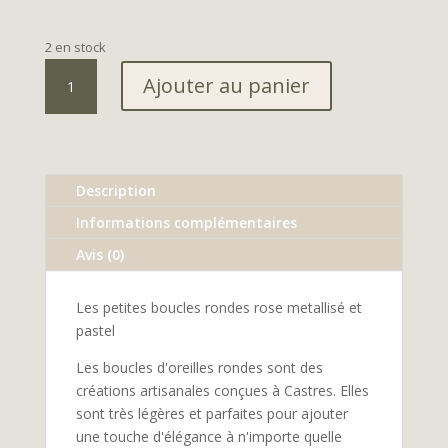
2 en stock
quantité
Ajouter au panier
de
Boucles
rondes
rose
metallisé
Description
et
Informations complémentaires
pastel
Avis (0)
Les petites boucles rondes rose metallisé et
pastel
Les boucles d'oreilles rondes sont des
créations artisanales conçues à Castres. Elles
sont très légères et parfaites pour ajouter
une touche d'élégance à n'importe quelle