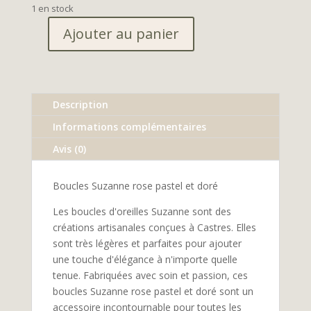
1 en stock
Ajouter au panier
quantité
de
Boucles
Suzanne
Description
rose
pastel
Informations complémentaires
et
Avis (0)
doré
Boucles Suzanne rose pastel et doré
Les boucles d'oreilles Suzanne sont des
créations artisanales conçues à Castres. Elles
sont très légères et parfaites pour ajouter
une touche d'élégance à n'importe quelle
tenue. Fabriquées avec soin et passion, ces
boucles Suzanne rose pastel et doré sont un
accessoire incontournable pour toutes les