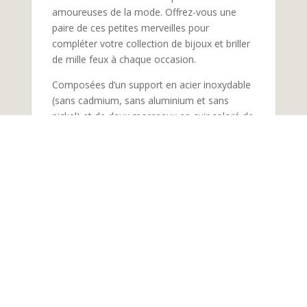
amoureuses de la mode. Offrez-vous une
paire de ces petites merveilles pour
compléter votre collection de bijoux et briller
de mille feux à chaque occasion.
Composées d’un support en acier inoxydable
(sans cadmium, sans aluminium et sans
nickel) et de deux morceaux en cuir coloré de
veau, chèvre ou vache sur le devant.
Réalisé à la main dans mon atelier boutique à
Castres.